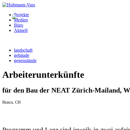
Projekte
Medien
Büro
Aktuell
landschaft
gebäude
gegenstände
Arbeiterunterkünfte
für den Bau der NEAT Zürich-Mailand, W
Biasca, CH
Programm und Lage sind jeweils in zwei aufei